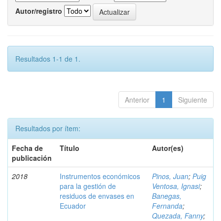
Autor/registro
Resultados 1-1 de 1.
Anterior
1
Siguiente
Resultados por ítem:
Fecha de
Título
Autor(es)
publicación
2018
Instrumentos económicos
Pinos, Juan
;
Puig
para la gestión de
Ventosa, Ignasi
;
residuos de envases en
Banegas,
Ecuador
Fernanda
;
Quezada, Fanny
;