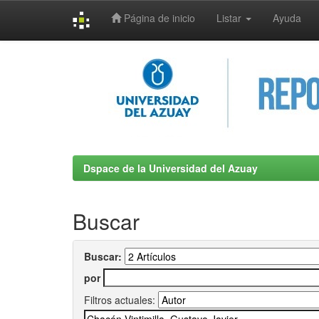
Página de inicio
Listar
Ayuda
Skip
navigation
Dspace de la Universidad del Azuay
Buscar
Buscar:
por
Filtros actuales: