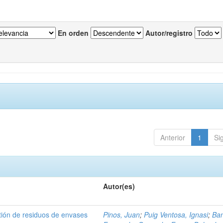
En orden
Autor/registro
Anterior
1
Si
Autor(es)
tión de residuos de envases
Pinos, Juan
;
Puig Ventosa, Ignasi
;
Ba