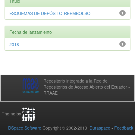
Título
ESQUEMAS DE DEPÓSITO-REEMBOLSO
1
Fecha de lanzamiento
2018
1
Repositorio integrado a la Red de
Repositorios de Acceso Abierto del Ecuador -
RRAAE
Theme by
DSpace Software
Copyright © 2002-2013
Duraspace
-
Feedback