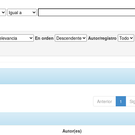
En orden
Autor/registro
Anterior
1
Si
Autor(es)