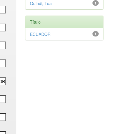
Quindi, Toa
1
Título
ECUADOR
1