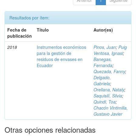
Anterior
1
Siguiente
Resultados por ítem:
Fecha de
Título
Autor(es)
publicación
2018
Instrumentos económicos
Pinos, Juan
;
Puig
para la gestión de
Ventosa, Ignasi
;
residuos de envases en
Banegas,
Ecuador
Fernanda
;
Quezada, Fanny
;
Delgado,
Gabriela
;
Orellana, Nataly
;
Saquisilí, Silvia
;
Quindi, Toa
;
Chacón Vintimilla,
Gustavo Javier
Otras opciones relacionadas