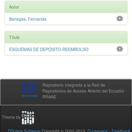
Autor
Banegas, Fernanda
1
Título
ESQUEMAS DE DEPÓSITO-REEMBOLSO
1
Repositorio integrado a la Red de
Repositorios de Acceso Abierto del Ecuador -
RRAAE
Theme by
DSpace Software
Copyright © 2002-2013
Duraspace
-
Feedback