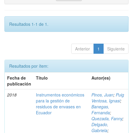
Resultados 1-1 de 1.
Anterior
1
Siguiente
Resultados por ítem:
Fecha de
Título
Autor(es)
publicación
2018
Instrumentos económicos
Pinos, Juan
;
Puig
para la gestión de
Ventosa, Ignasi
;
residuos de envases en
Banegas,
Ecuador
Fernanda
;
Quezada, Fanny
;
Delgado,
Gabriela
;