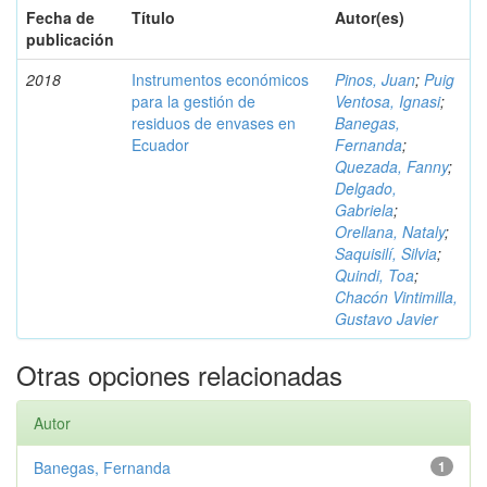
Fecha de
Título
Autor(es)
publicación
2018
Instrumentos económicos
Pinos, Juan
;
Puig
para la gestión de
Ventosa, Ignasi
;
residuos de envases en
Banegas,
Ecuador
Fernanda
;
Quezada, Fanny
;
Delgado,
Gabriela
;
Orellana, Nataly
;
Saquisilí, Silvia
;
Quindi, Toa
;
Chacón Vintimilla,
Gustavo Javier
Otras opciones relacionadas
Autor
Banegas, Fernanda
1