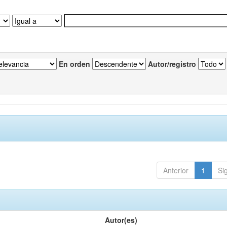
En orden
Autor/registro
Anterior
1
Si
Autor(es)