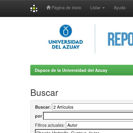
Página de inicio
Listar
Ayuda
Skip
navigation
Dspace de la Universidad del Azuay
Buscar
Buscar:
por
Filtros actuales: