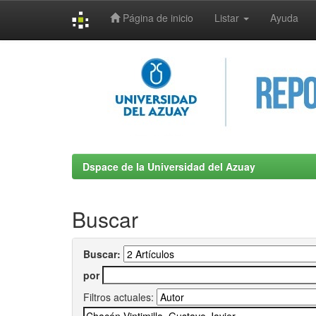
Página de inicio
Listar
Ayuda
Skip
navigation
Dspace de la Universidad del Azuay
Buscar
Buscar:
por
Filtros actuales: