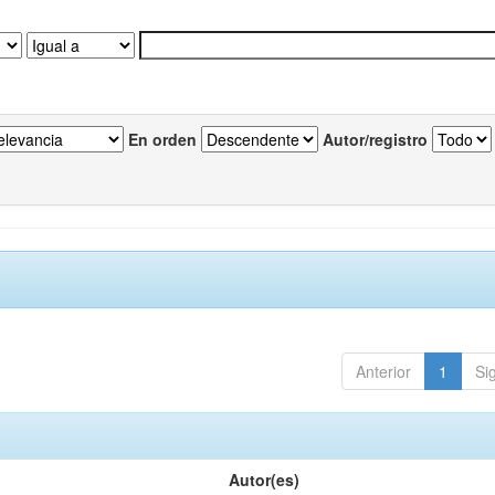
En orden
Autor/registro
Anterior
1
Si
Autor(es)