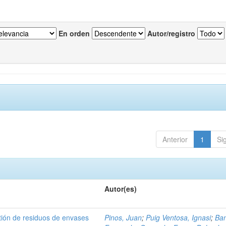
En orden
Autor/registro
Anterior
1
Si
Autor(es)
tión de residuos de envases
Pinos, Juan
;
Puig Ventosa, Ignasi
;
Ba