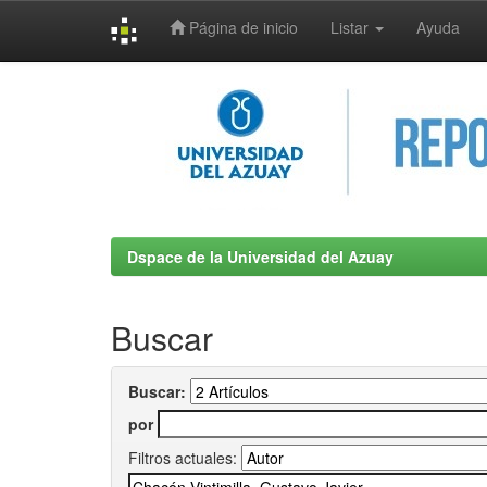
Página de inicio
Listar
Ayuda
Skip
navigation
Dspace de la Universidad del Azuay
Buscar
Buscar:
por
Filtros actuales: