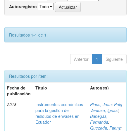
Autor/registro
Resultados 1-1 de 1.
Anterior
1
Siguiente
Resultados por ítem:
Fecha de
Título
Autor(es)
publicación
2018
Instrumentos económicos
Pinos, Juan
;
Puig
para la gestión de
Ventosa, Ignasi
;
residuos de envases en
Banegas,
Ecuador
Fernanda
;
Quezada, Fanny
;