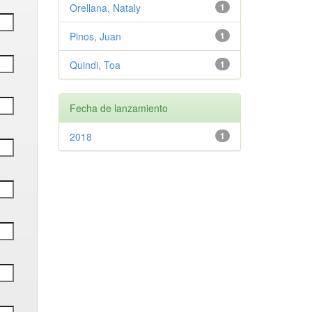
Orellana, Nataly
1
Pinos, Juan
1
Quindi, Toa
1
Fecha de lanzamiento
2018
1