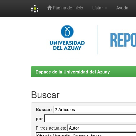
Página de inicio
Listar
Ayuda
Skip
navigation
Dspace de la Universidad del Azuay
Buscar
Buscar:
por
Filtros actuales: