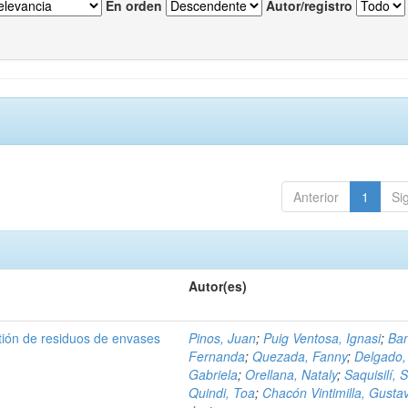
En orden
Autor/registro
Anterior
1
Si
Autor(es)
tión de residuos de envases
Pinos, Juan
;
Puig Ventosa, Ignasi
;
Ba
Fernanda
;
Quezada, Fanny
;
Delgado,
Gabriela
;
Orellana, Nataly
;
Saquisilí, S
Quindi, Toa
;
Chacón Vintimilla, Gusta