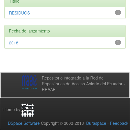
Título
RESIDUOS
1
Fecha de lanzamiento
2018
1
Repositorio integrado a la Red de
Repositorios de Acceso Abierto del Ecuador -
RRAAE
Theme by
DSpace Software
Copyright © 2002-2013
Duraspace
-
Feedback