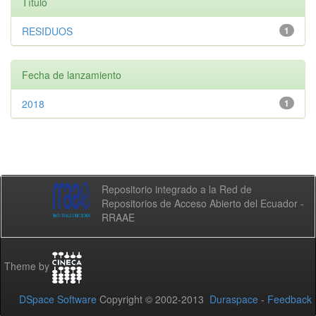
Título
RESIDUOS
1
Fecha de lanzamiento
2018
1
Repositorio integrado a la Red de
Repositorios de Acceso Abierto del Ecuador -
RRAAE
Theme by
DSpace Software
Copyright © 2002-2013
Duraspace
-
Feedback