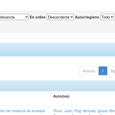
En orden
Autor/registro
Anterior
1
Si
Autor(es)
tión de residuos de envases
Pinos, Juan
;
Puig Ventosa, Ignasi
;
Ba