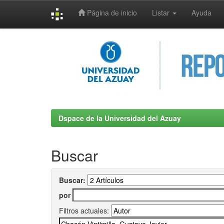
Página de inicio
Listar
Ayuda
Skip
navigation
Dspace de la Universidad del Azuay
Buscar
Buscar:
por
Filtros actuales: