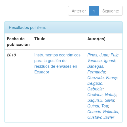
Anterior
1
Siguiente
Resultados por ítem:
Fecha de
Título
Autor(es)
publicación
2018
Instrumentos económicos
Pinos, Juan
;
Puig
para la gestión de
Ventosa, Ignasi
;
residuos de envases en
Banegas,
Ecuador
Fernanda
;
Quezada, Fanny
;
Delgado,
Gabriela
;
Orellana, Nataly
;
Saquisilí, Silvia
;
Quindi, Toa
;
Chacón Vintimilla,
Gustavo Javier