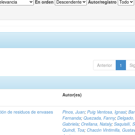
En orden
Autor/registro
Anterior
1
Si
Autor(es)
tión de residuos de envases
Pinos, Juan
;
Puig Ventosa, Ignasi
;
Ba
Fernanda
;
Quezada, Fanny
;
Delgado,
Gabriela
;
Orellana, Nataly
;
Saquisilí, S
Quindi, Toa
;
Chacón Vintimilla, Gusta