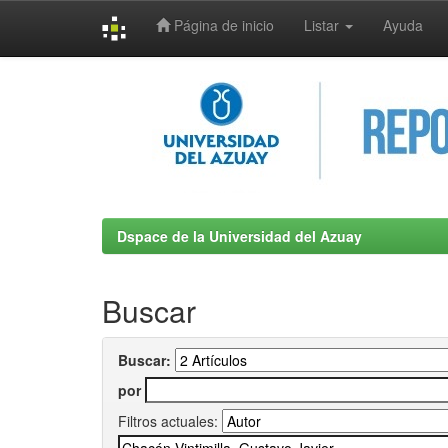
Página de inicio
Listar
Ayuda
Skip
navigation
Dspace de la Universidad del Azuay
Buscar
Buscar:
por
Filtros actuales: