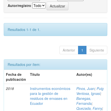
Autor/registro
Resultados 1-1 de 1.
Anterior
1
Siguiente
Resultados por ítem:
Fecha de
Título
Autor(es)
publicación
2018
Instrumentos económicos
Pinos, Juan
;
Puig
para la gestión de
Ventosa, Ignasi
;
residuos de envases en
Banegas,
Ecuador
Fernanda
;
Quezada, Fanny
;