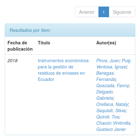
Anterior
1
Siguiente
Resultados por ítem:
Fecha de
Título
Autor(es)
publicación
2018
Instrumentos económicos
Pinos, Juan
;
Puig
para la gestión de
Ventosa, Ignasi
;
residuos de envases en
Banegas,
Ecuador
Fernanda
;
Quezada, Fanny
;
Delgado,
Gabriela
;
Orellana, Nataly
;
Saquisilí, Silvia
;
Quindi, Toa
;
Chacón Vintimilla,
Gustavo Javier