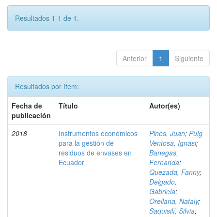
Resultados 1-1 de 1.
Anterior
1
Siguiente
Resultados por ítem:
Fecha de
Título
Autor(es)
publicación
2018
Instrumentos económicos
Pinos, Juan
;
Puig
para la gestión de
Ventosa, Ignasi
;
residuos de envases en
Banegas,
Ecuador
Fernanda
;
Quezada, Fanny
;
Delgado,
Gabriela
;
Orellana, Nataly
;
Saquisilí, Silvia
;