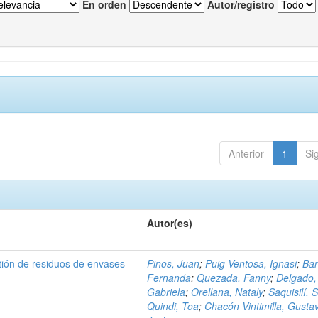
En orden
Autor/registro
Anterior
1
Si
Autor(es)
tión de residuos de envases
Pinos, Juan
;
Puig Ventosa, Ignasi
;
Ba
Fernanda
;
Quezada, Fanny
;
Delgado,
Gabriela
;
Orellana, Nataly
;
Saquisilí, S
Quindi, Toa
;
Chacón Vintimilla, Gusta