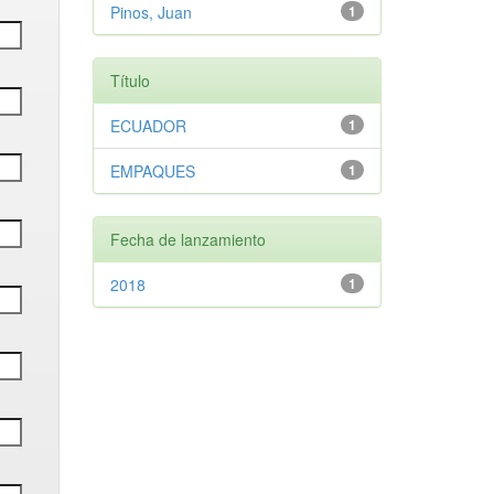
Pinos, Juan
1
Título
ECUADOR
1
EMPAQUES
1
Fecha de lanzamiento
2018
1