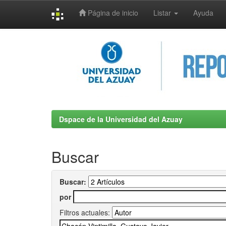
Página de inicio
Listar
Ayuda
Skip
navigation
Dspace de la Universidad del Azuay
Buscar
Buscar:
por
Filtros actuales: