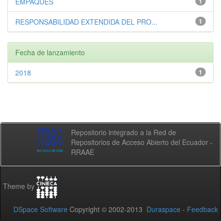
EMPAQUES
1
RESPONSABILIDAD EXTENDIDA DEL PRO...
1
Fecha de lanzamiento
2018
1
Repositorio integrado a la Red de
Repositorios de Acceso Abierto del Ecuador -
RRAAE
Theme by
DSpace Software
Copyright © 2002-2013
Duraspace
-
Feedback