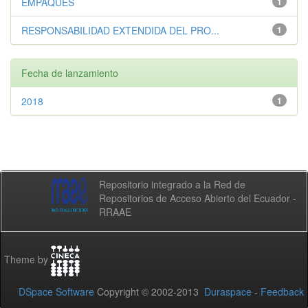
EMPAQUES
1
RESPONSABILIDAD EXTENDIDA DEL PRO...
1
Fecha de lanzamiento
2018
1
Repositorio integrado a la Red de
Repositorios de Acceso Abierto del Ecuador -
RRAAE
Theme by
DSpace Software
Copyright © 2002-2013
Duraspace
-
Feedback