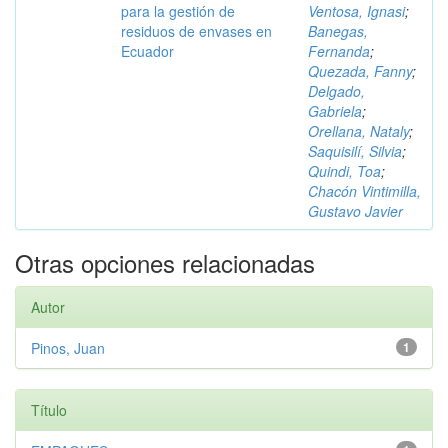
para la gestión de
Ventosa, Ignasi
;
residuos de envases en
Banegas,
Ecuador
Fernanda
;
Quezada, Fanny
;
Delgado,
Gabriela
;
Orellana, Nataly
;
Saquisilí, Silvia
;
Quindi, Toa
;
Chacón Vintimilla,
Gustavo Javier
Otras opciones relacionadas
Autor
Pinos, Juan
1
Título