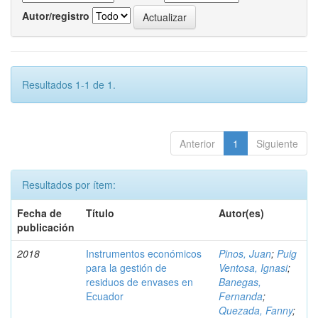
Autor/registro
Resultados 1-1 de 1.
Anterior
1
Siguiente
Resultados por ítem:
Fecha de
Título
Autor(es)
publicación
2018
Instrumentos económicos
Pinos, Juan
;
Puig
para la gestión de
Ventosa, Ignasi
;
residuos de envases en
Banegas,
Ecuador
Fernanda
;
Quezada, Fanny
;