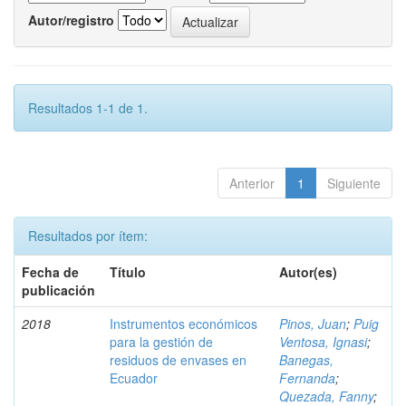
Autor/registro
Resultados 1-1 de 1.
Anterior
1
Siguiente
Resultados por ítem:
Fecha de
Título
Autor(es)
publicación
2018
Instrumentos económicos
Pinos, Juan
;
Puig
para la gestión de
Ventosa, Ignasi
;
residuos de envases en
Banegas,
Ecuador
Fernanda
;
Quezada, Fanny
;