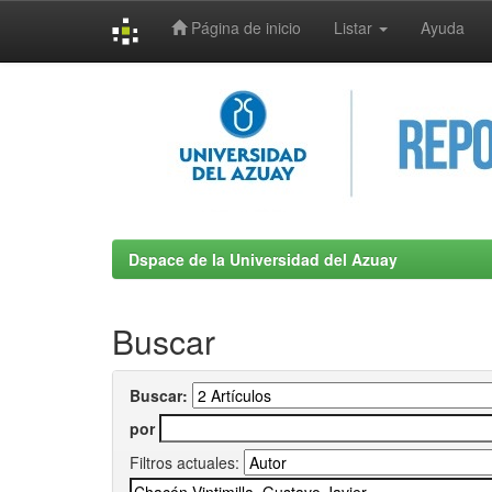
Página de inicio
Listar
Ayuda
Skip
navigation
Dspace de la Universidad del Azuay
Buscar
Buscar:
por
Filtros actuales: