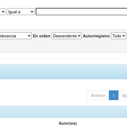
En orden
Autor/registro
Anterior
1
Si
Autor(es)