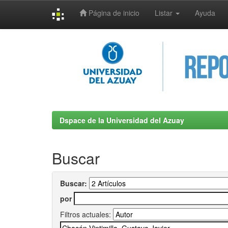
Página de inicio
Listar
Ayuda
Skip
navigation
Dspace de la Universidad del Azuay
Buscar
Buscar:
por
Filtros actuales: