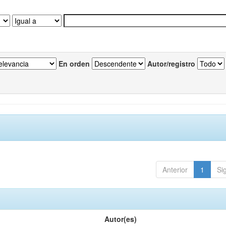
En orden
Autor/registro
Anterior
1
Si
Autor(es)