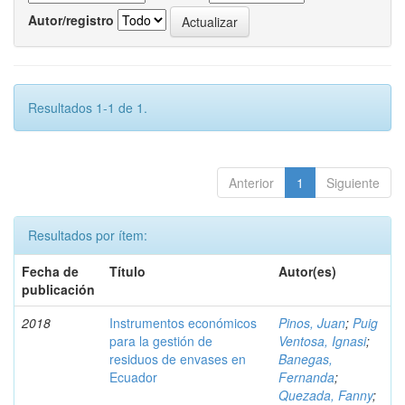
Autor/registro
Resultados 1-1 de 1.
Anterior
1
Siguiente
Resultados por ítem:
Fecha de
Título
Autor(es)
publicación
2018
Instrumentos económicos
Pinos, Juan
;
Puig
para la gestión de
Ventosa, Ignasi
;
residuos de envases en
Banegas,
Ecuador
Fernanda
;
Quezada, Fanny
;