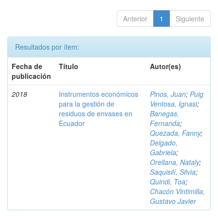
Anterior
1
Siguiente
Resultados por ítem:
Fecha de
Título
Autor(es)
publicación
2018
Instrumentos económicos
Pinos, Juan
;
Puig
para la gestión de
Ventosa, Ignasi
;
residuos de envases en
Banegas,
Ecuador
Fernanda
;
Quezada, Fanny
;
Delgado,
Gabriela
;
Orellana, Nataly
;
Saquisilí, Silvia
;
Quindi, Toa
;
Chacón Vintimilla,
Gustavo Javier