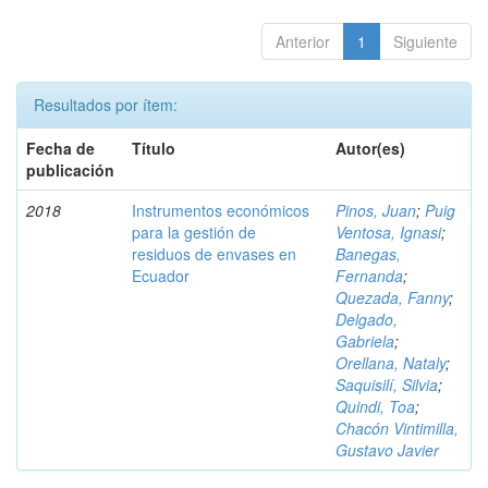
Anterior
1
Siguiente
Resultados por ítem:
Fecha de
Título
Autor(es)
publicación
2018
Instrumentos económicos
Pinos, Juan
;
Puig
para la gestión de
Ventosa, Ignasi
;
residuos de envases en
Banegas,
Ecuador
Fernanda
;
Quezada, Fanny
;
Delgado,
Gabriela
;
Orellana, Nataly
;
Saquisilí, Silvia
;
Quindi, Toa
;
Chacón Vintimilla,
Gustavo Javier