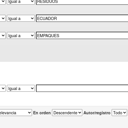
En orden
Autor/registro