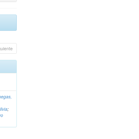
guiente
negas,
ilvia
;
vo