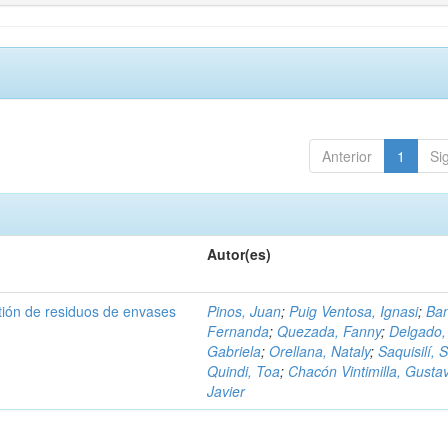
Anterior
1
Si
Autor(es)
tión de residuos de envases
Pinos, Juan
;
Puig Ventosa, Ignasi
;
Ba
Fernanda
;
Quezada, Fanny
;
Delgado,
Gabriela
;
Orellana, Nataly
;
Saquisilí, S
Quindi, Toa
;
Chacón Vintimilla, Gusta
Javier