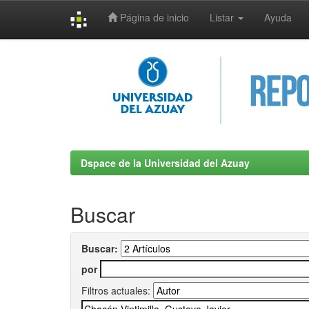
Página de inicio
Listar
Ayuda
Skip
navigation
Dspace de la Universidad del Azuay
Buscar
Buscar:
por
Filtros actuales: