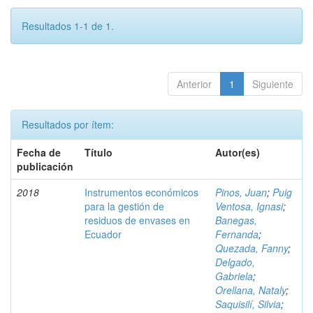
Resultados 1-1 de 1.
Anterior
1
Siguiente
Resultados por ítem:
Fecha de
Título
Autor(es)
publicación
2018
Instrumentos económicos
Pinos, Juan
;
Puig
para la gestión de
Ventosa, Ignasi
;
residuos de envases en
Banegas,
Ecuador
Fernanda
;
Quezada, Fanny
;
Delgado,
Gabriela
;
Orellana, Nataly
;
Saquisilí, Silvia
;