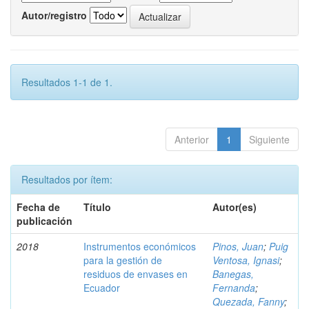
Autor/registro
Resultados 1-1 de 1.
Anterior
1
Siguiente
Resultados por ítem:
Fecha de
Título
Autor(es)
publicación
2018
Instrumentos económicos
Pinos, Juan
;
Puig
para la gestión de
Ventosa, Ignasi
;
residuos de envases en
Banegas,
Ecuador
Fernanda
;
Quezada, Fanny
;