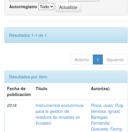
Autor/registro
Resultados 1-1 de 1.
Anterior
1
Siguiente
Resultados por ítem:
Fecha de
Título
Autor(es)
publicación
2018
Instrumentos económicos
Pinos, Juan
;
Puig
para la gestión de
Ventosa, Ignasi
;
residuos de envases en
Banegas,
Ecuador
Fernanda
;
Quezada, Fanny
;