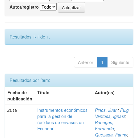
Autor/registro
Resultados 1-1 de 1.
Anterior
1
Siguiente
Resultados por ítem:
Fecha de
Título
Autor(es)
publicación
2018
Instrumentos económicos
Pinos, Juan
;
Puig
para la gestión de
Ventosa, Ignasi
;
residuos de envases en
Banegas,
Ecuador
Fernanda
;
Quezada, Fanny
;