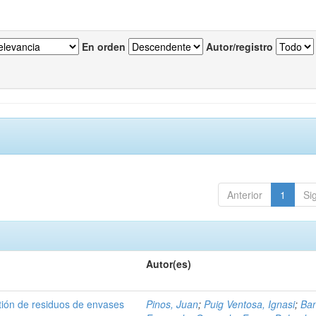
En orden
Autor/registro
Anterior
1
Si
Autor(es)
tión de residuos de envases
Pinos, Juan
;
Puig Ventosa, Ignasi
;
Ba