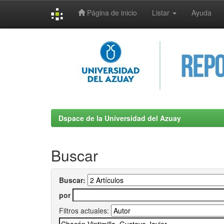
Página de inicio
Listar
Ayuda
Skip
navigation
Dspace de la Universidad del Azuay
Buscar
Buscar:
por
Filtros actuales: