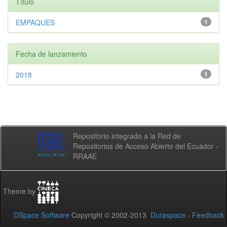
Título
EMPAQUES
1
Fecha de lanzamiento
2018
1
Repositorio integrado a la Red de
Repositorios de Acceso Abierto del Ecuador -
RRAAE
Theme by
DSpace Software
Copyright © 2002-2013
Duraspace
-
Feedback