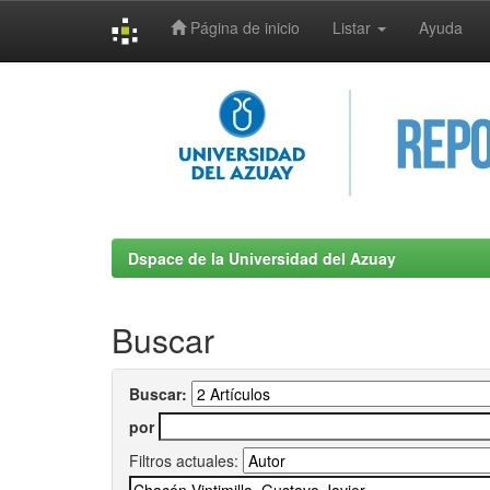
Página de inicio
Listar
Ayuda
Skip
navigation
Dspace de la Universidad del Azuay
Buscar
Buscar:
por
Filtros actuales: