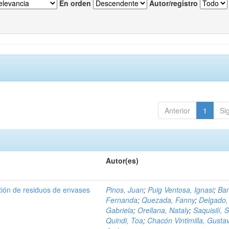
En orden
Autor/registro
Anterior
1
Si
Autor(es)
tión de residuos de envases
Pinos, Juan
;
Puig Ventosa, Ignasi
;
Ba
Fernanda
;
Quezada, Fanny
;
Delgado,
Gabriela
;
Orellana, Nataly
;
Saquisilí, S
Quindi, Toa
;
Chacón Vintimilla, Gusta