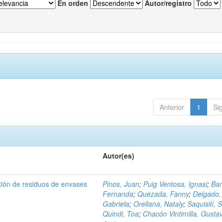
En orden
Autor/registro
Anterior
1
Si
Autor(es)
tión de residuos de envases
Pinos, Juan
;
Puig Ventosa, Ignasi
;
Ba
Fernanda
;
Quezada, Fanny
;
Delgado,
Gabriela
;
Orellana, Nataly
;
Saquisilí, S
Quindi, Toa
;
Chacón Vintimilla, Gusta