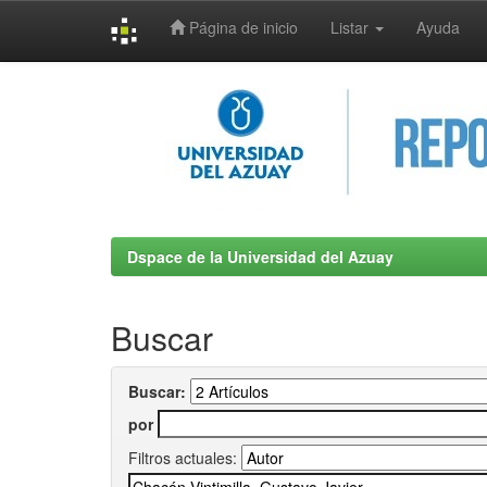
Página de inicio
Listar
Ayuda
Skip
navigation
Dspace de la Universidad del Azuay
Buscar
Buscar:
por
Filtros actuales: