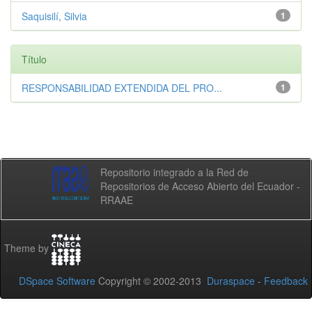
Saquisilí, Silvia
1
Título
RESPONSABILIDAD EXTENDIDA DEL PRO...
1
Repositorio integrado a la Red de
Repositorios de Acceso Abierto del Ecuador -
RRAAE
Theme by
DSpace Software
Copyright © 2002-2013
Duraspace
-
Feedback