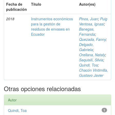
Fecha de
Título
Autor(es)
publicación
2018
Instrumentos económicos
Pinos, Juan
;
Puig
para la gestión de
Ventosa, Ignasi
;
residuos de envases en
Banegas,
Ecuador
Fernanda
;
Quezada, Fanny
;
Delgado,
Gabriela
;
Orellana, Nataly
;
Saquisilí, Silvia
;
Quindi, Toa
;
Chacón Vintimilla,
Gustavo Javier
Otras opciones relacionadas
Autor
Quindi, Toa
1