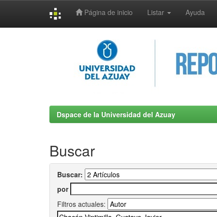
Página de inicio
Listar
Ayuda
Skip
navigation
Dspace de la Universidad del Azuay
Buscar
Buscar:
por
Filtros actuales: