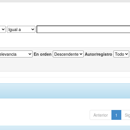
En orden
Autor/registro
Anterior
1
Si