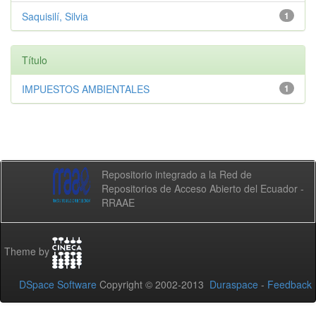
Saquisilí, Silvia
1
Título
IMPUESTOS AMBIENTALES
1
Repositorio integrado a la Red de
Repositorios de Acceso Abierto del Ecuador -
RRAAE
Theme by
DSpace Software
Copyright © 2002-2013
Duraspace
-
Feedback