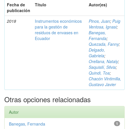
Fecha de
Título
Autor(es)
publicación
2018
Instrumentos económicos
Pinos, Juan
;
Puig
para la gestión de
Ventosa, Ignasi
;
residuos de envases en
Banegas,
Ecuador
Fernanda
;
Quezada, Fanny
;
Delgado,
Gabriela
;
Orellana, Nataly
;
Saquisilí, Silvia
;
Quindi, Toa
;
Chacón Vintimilla,
Gustavo Javier
Otras opciones relacionadas
Autor
Banegas, Fernanda
1