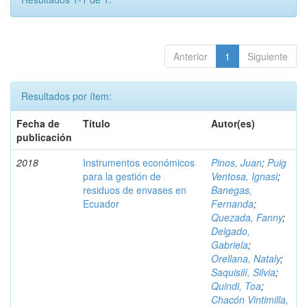
Anterior
1
Siguiente
Resultados por ítem:
Fecha de
Título
Autor(es)
publicación
2018
Instrumentos económicos
Pinos, Juan
;
Puig
para la gestión de
Ventosa, Ignasi
;
residuos de envases en
Banegas,
Ecuador
Fernanda
;
Quezada, Fanny
;
Delgado,
Gabriela
;
Orellana, Nataly
;
Saquisilí, Silvia
;
Quindi, Toa
;
Chacón Vintimilla,