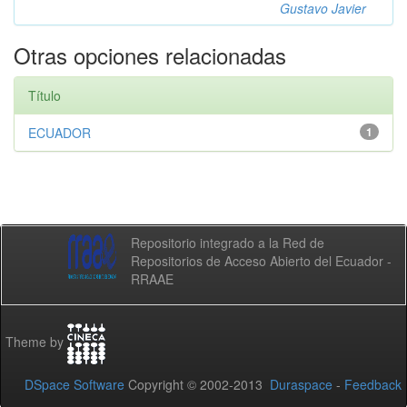
Gustavo Javier
Otras opciones relacionadas
Título
ECUADOR
1
Repositorio integrado a la Red de
Repositorios de Acceso Abierto del Ecuador -
RRAAE
Theme by
DSpace Software
Copyright © 2002-2013
Duraspace
-
Feedback