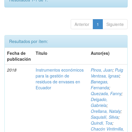
Anterior
1
Siguiente
Resultados por ítem:
Fecha de
Título
Autor(es)
publicación
2018
Instrumentos económicos
Pinos, Juan
;
Puig
para la gestión de
Ventosa, Ignasi
;
residuos de envases en
Banegas,
Ecuador
Fernanda
;
Quezada, Fanny
;
Delgado,
Gabriela
;
Orellana, Nataly
;
Saquisilí, Silvia
;
Quindi, Toa
;
Chacón Vintimilla,