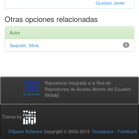
Gustavo Javier
Otras opciones relacionadas
Autor
Saquisilí, Silvia
1
Repositorio integrado a la Red de
Repositorios de Acceso Abierto del Ecuador -
RRAAE
Theme by
DSpace Software
Copyright © 2002-2013
Duraspace
-
Feedback