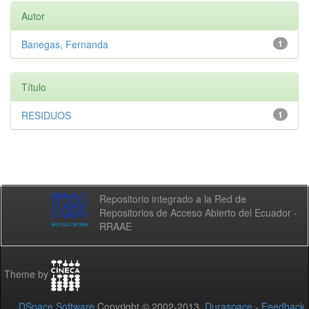
Autor
Banegas, Fernanda
1
Título
RESIDUOS
1
Repositorio integrado a la Red de
Repositorios de Acceso Abierto del Ecuador -
RRAAE
Theme by
DSpace Software
Copyright © 2002-2013
Duraspace
-
Feedback