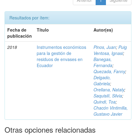
Anterior
1
Siguiente
Resultados por ítem:
Fecha de
Título
Autor(es)
publicación
2018
Instrumentos económicos
Pinos, Juan
;
Puig
para la gestión de
Ventosa, Ignasi
;
residuos de envases en
Banegas,
Ecuador
Fernanda
;
Quezada, Fanny
;
Delgado,
Gabriela
;
Orellana, Nataly
;
Saquisilí, Silvia
;
Quindi, Toa
;
Chacón Vintimilla,
Gustavo Javier
Otras opciones relacionadas