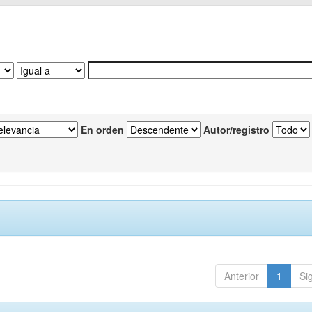
En orden
Autor/registro
Anterior
1
Si