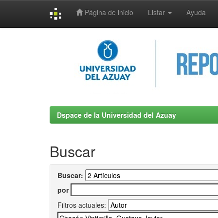
Página de inicio
Listar
Ayuda
Skip
navigation
Dspace de la Universidad del Azuay
Buscar
Buscar:
por
Filtros actuales: