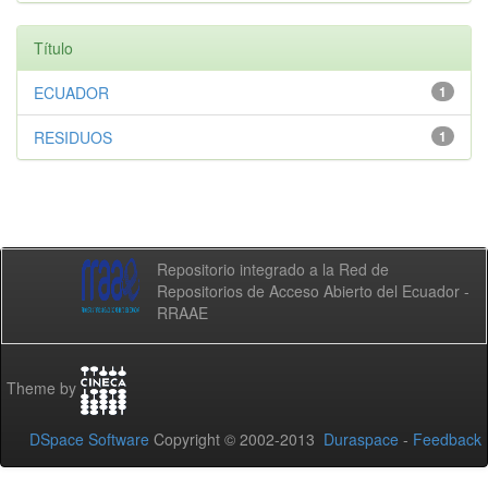
Título
ECUADOR
1
RESIDUOS
1
Repositorio integrado a la Red de
Repositorios de Acceso Abierto del Ecuador -
RRAAE
Theme by
DSpace Software
Copyright © 2002-2013
Duraspace
-
Feedback