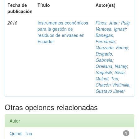
Fecha de
Título
Autor(es)
publicación
2018
Instrumentos económicos
Pinos, Juan
;
Puig
para la gestión de
Ventosa, Ignasi
;
residuos de envases en
Banegas,
Ecuador
Fernanda
;
Quezada, Fanny
;
Delgado,
Gabriela
;
Orellana, Nataly
;
Saquisilí, Silvia
;
Quindi, Toa
;
Chacón Vintimilla,
Gustavo Javier
Otras opciones relacionadas
Autor
Quindi, Toa
1