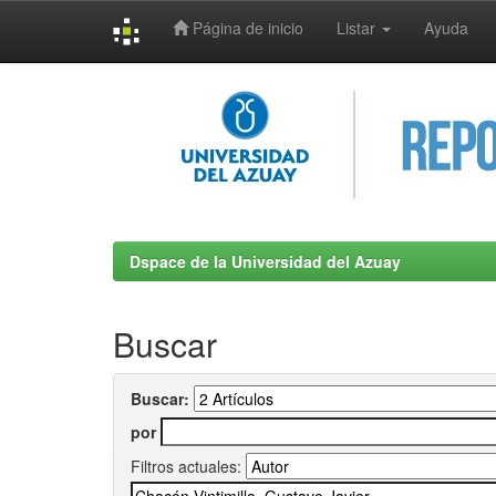
Página de inicio
Listar
Ayuda
Skip
navigation
Dspace de la Universidad del Azuay
Buscar
Buscar:
por
Filtros actuales: