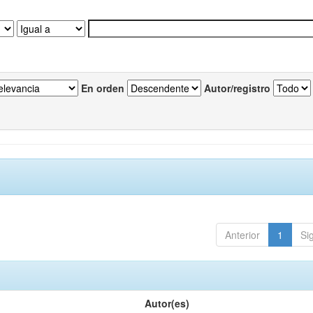
En orden
Autor/registro
Anterior
1
Si
Autor(es)