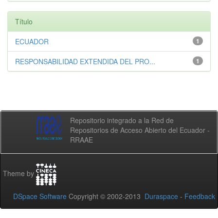
Título
ECUADOR
1
RESPONSABILIDAD EXTENDIDA DEL PRO...
1
Repositorio integrado a la Red de
Repositorios de Acceso Abierto del Ecuador -
RRAAE
Theme by
DSpace Software
Copyright © 2002-2013
Duraspace
-
Feedback