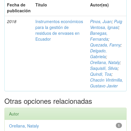
Fecha de
Título
Autor(es)
publicación
2018
Instrumentos económicos
Pinos, Juan
;
Puig
para la gestión de
Ventosa, Ignasi
;
residuos de envases en
Banegas,
Ecuador
Fernanda
;
Quezada, Fanny
;
Delgado,
Gabriela
;
Orellana, Nataly
;
Saquisilí, Silvia
;
Quindi, Toa
;
Chacón Vintimilla,
Gustavo Javier
Otras opciones relacionadas
Autor
Orellana, Nataly
1